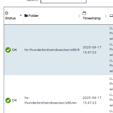
Folder
Status
Timestamp
LU
th
w
LU
2025-09-17
th
OK
tis-thunderbird/windows/esr/x86/fr
15:47:23
w
LU
th
w
LU
th
w
LU
tis-
2025-09-17
th
OK
thunderbird/windows/esr/x86/en
15:47:23
w
LU