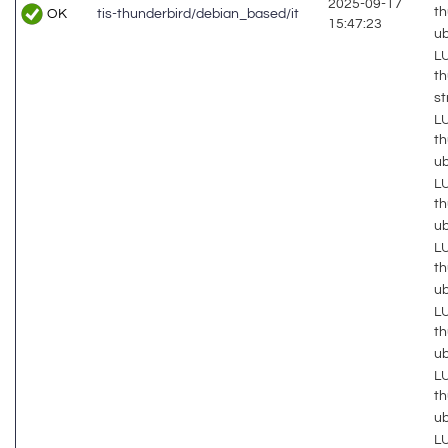
2025-09-17
th
OK
tis-thunderbird/debian_based/it
15:47:23
u
LU
th
s
LU
th
u
LU
th
u
LU
th
u
LU
th
u
LU
th
u
LU