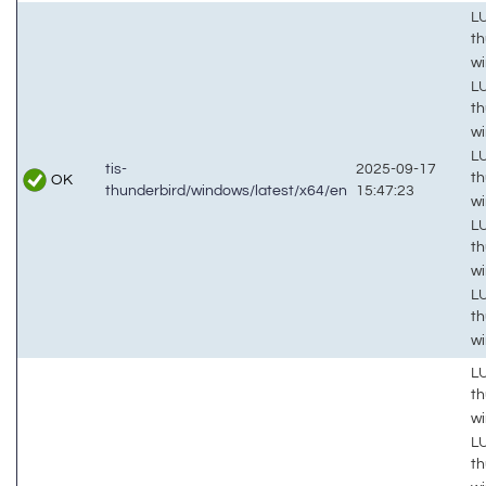
LU
th
w
LU
th
w
LU
tis-
2025-09-17
th
OK
thunderbird/windows/latest/x64/en
15:47:23
w
LU
th
wi
LU
th
wi
LU
th
w
LU
th