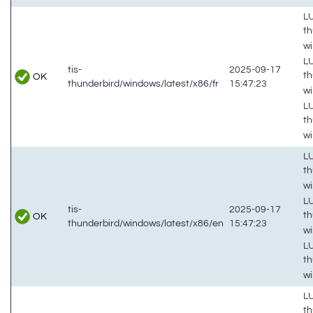
LU
th
w
LU
tis-
2025-09-17
th
OK
thunderbird/windows/latest/x86/fr
15:47:23
w
LU
th
w
LU
th
w
LU
tis-
2025-09-17
th
OK
thunderbird/windows/latest/x86/en
15:47:23
w
LU
th
w
LU
th