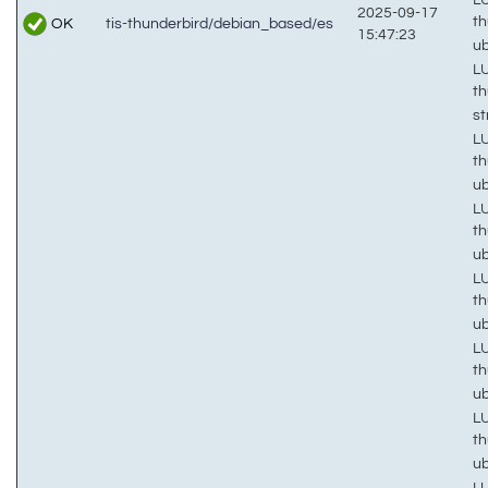
2025-09-17
th
OK
tis-thunderbird/debian_based/es
15:47:23
u
LU
th
s
LU
th
u
LU
th
u
LU
th
u
LU
th
u
LU
th
u
LU