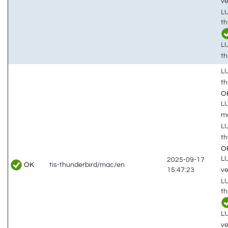
v
LU
th
LU
th
LU
t
O
LU
m
LU
t
O
LU
2025-09-17
OK
tis-thunderbird/mac/en
v
15:47:23
LU
t
LU
v