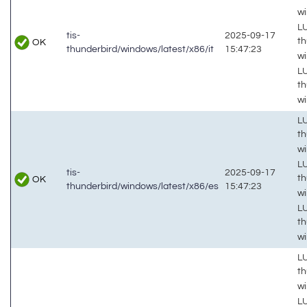
w
LU
tis-
2025-09-17
th
OK
thunderbird/windows/latest/x86/it
15:47:23
w
LU
th
w
LU
th
w
LU
tis-
2025-09-17
th
OK
thunderbird/windows/latest/x86/es
15:47:23
w
LU
th
w
LU
th
w
LU