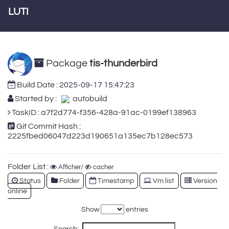
LUTI
Package
tis-thunderbird
Build Date :
2025-09-17 15:47:23
Started by :
autobuild
TaskID : a7f2d774-f356-428a-91ac-0199ef138963
Git Commit Hash :
2225fbed06047d223d190651a135ec7b128ec573
Folder List :
Afficher/
cacher
Status
Folder
Timestamp
Vm list
Version
online
Show
entries
Search: