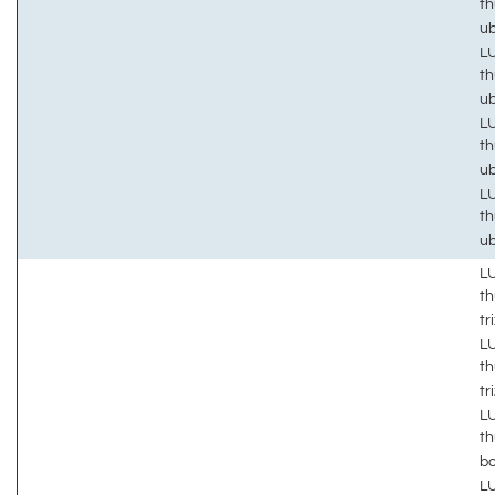
t
u
LU
t
u
LU
t
u
LU
t
u
LU
th
tr
LU
th
tr
LU
th
b
LU