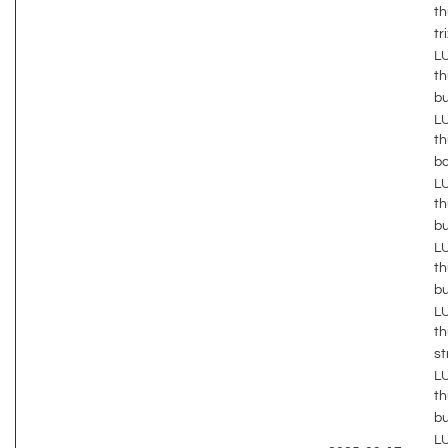
th
tr
LU
th
b
LU
th
b
LU
th
b
LU
th
b
LU
th
s
LU
th
b
LU