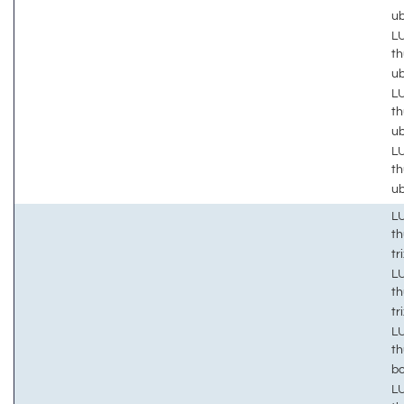
u
LU
th
u
LU
th
u
LU
th
u
LU
t
tr
LU
t
tr
LU
t
b
LU