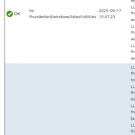
w
LU
tis-
2025-09-17
th
OK
thunderbird/windows/latest/x64/es
15:47:23
w
LU
th
wi
LU
th
wi
LU
t
tr
LU
t
tr
LU
t
b
LU
t