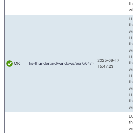
th
w
LU
th
w
LU
th
w
LU
2025-09-17
th
OK
tis-thunderbird/windows/esr/x64/fr
15:47:23
w
LU
th
wi
LU
th
wi
LU
th
w