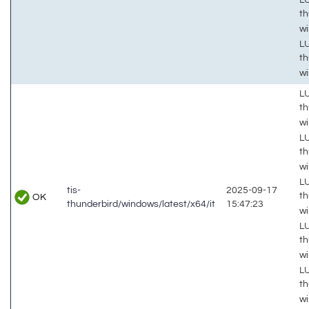
th
w
LU
th
wi
LU
th
w
LU
th
w
LU
tis-
2025-09-17
th
OK
thunderbird/windows/latest/x64/it
15:47:23
wi
LU
th
w
LU
th
wi