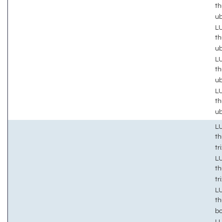
th
u
LU
th
u
LU
th
u
LU
th
u
LU
th
tr
LU
th
tr
LU
th
b
LU