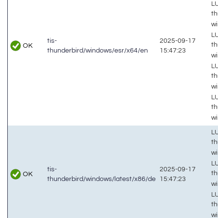
LU
th
w
LU
tis-
2025-09-17
th
OK
thunderbird/windows/esr/x64/en
15:47:23
wi
LU
th
w
LU
th
wi
LU
th
w
LU
tis-
2025-09-17
th
OK
thunderbird/windows/latest/x86/de
15:47:23
w
LU
th
w