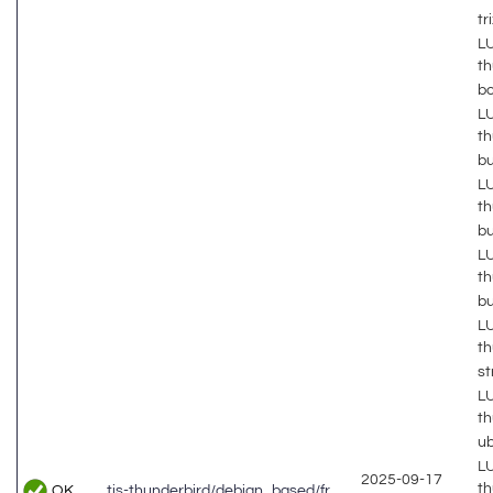
tr
LU
th
b
LU
th
b
LU
th
b
LU
th
b
LU
th
s
LU
th
u
LU
2025-09-17
th
OK
tis-thunderbird/debian_based/fr