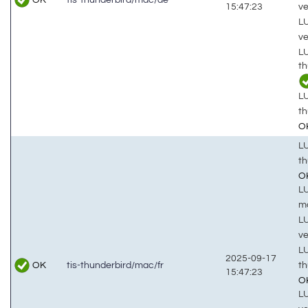
v
15:47:23
LU
v
LU
t
LU
t
O
LU
th
O
LU
m
LU
v
LU
2025-09-17
OK
th
tis-thunderbird/mac/fr
15:47:23
O
LU