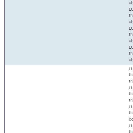
u
LU
t
u
LU
t
u
LU
t
u
LU
th
tr
LU
th
tr
LU
th
b
LU
th