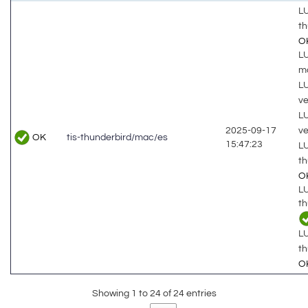
LU
t
O
LU
m
LU
v
LU
v
2025-09-17
OK
tis-thunderbird/mac/es
15:47:23
LU
t
O
LU
t
LU
th
O
Showing 1 to 24 of 24 entries