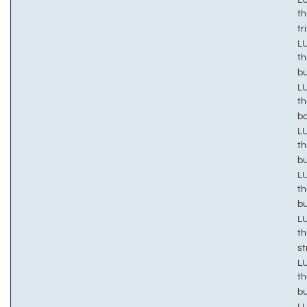
th
tr
LU
th
b
LU
th
b
LU
th
b
LU
th
b
LU
th
s
LU
th
b
LU