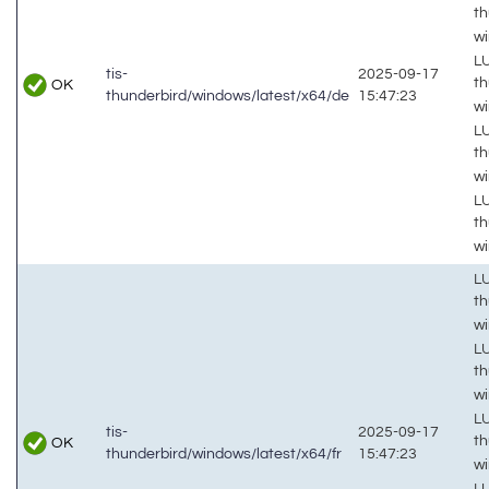
th
w
LU
tis-
2025-09-17
th
OK
thunderbird/windows/latest/x64/de
15:47:23
wi
LU
th
w
LU
th
wi
LU
th
w
LU
th
w
LU
tis-
2025-09-17
th
OK
thunderbird/windows/latest/x64/fr
15:47:23
wi
LU